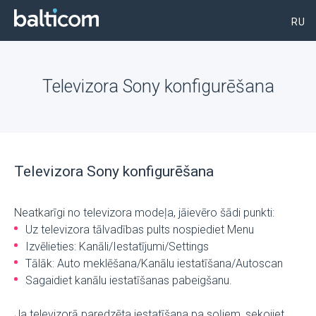
RU
Televizora Sony konfigurēšana
Televizora Sony konfigurēšana
Neatkarīgi no televizora modeļa, jāievēro šādi punkti:
Uz televizora tālvadības pults nospiediet Menu
Izvēlieties: Kanāli/Iestatījumi/Settings
Tālāk: Auto meklēšana/Kanālu iestatīšana/Autoscan
Sagaidiet kanālu iestatīšanas pabeigšanu.
Ja televizorā paredzēta iestatīšana pa soļiem, sekojiet