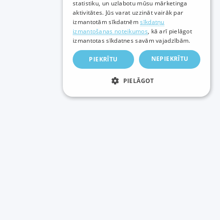
statistiku, un uzlabotu mūsu mārketinga
ENGLISH
aktivitātes. Jūs varat uzzināt vairāk par
izmantotām sīkdatnēm
sīkdatņu
izmantošanas noteikumos
, kā arī pielāgot
izmantotas sīkdatnes savām vajadzībām.
NEPIEKRĪTU
PIEKRĪTU
PIELĀGOT
Papildus jautājumu gadījumā lūdzam jūs
griezties:
Tehniskās nodaļa nodaļas telefons:
(+371) 29-205-155