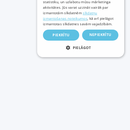
statistiku, un uzlabotu mūsu mārketinga
ENGLISH
aktivitātes. Jūs varat uzzināt vairāk par
izmantotām sīkdatnēm
sīkdatņu
izmantošanas noteikumos
, kā arī pielāgot
izmantotas sīkdatnes savām vajadzībām.
NEPIEKRĪTU
PIEKRĪTU
PIELĀGOT
Papildus jautājumu gadījumā lūdzam jūs
griezties:
Tehniskās nodaļa nodaļas telefons:
(+371) 29-205-155