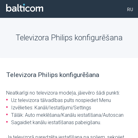
RU
Televizora Philips konfigurēšana
Televizora Philips konfigurēšana
Neatkarīgi no televizora modeļa, jāievēro šādi punkti:
Uz televizora tālvadības pults nospiediet Menu
Izvēlieties: Kanāli/Iestatījumi/Settings
Tālāk: Auto meklēšana/Kanālu iestatīšana/Autoscan
Sagaidiet kanālu iestatīšanas pabeigšanu.
Ja televizorā paredzēta iestatīšana pa soļiem, sekojiet