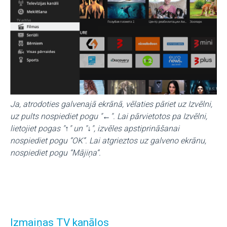
Ja, atrodoties galvenajā ekrānā, vēlaties pāriet uz Izvēlni,
uz pults nospiediet pogu "←". Lai pārvietotos pa Izvēlni,
lietojiet pogas "↑" un "↓", izvēles apstiprināšanai
nospiediet pogu “OK”. Lai atgrieztos uz galveno ekrānu,
nospiediet pogu “Mājiņa”.
Izmaiņas TV kanālos