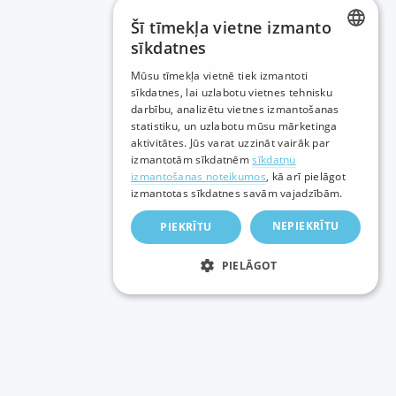
Šī tīmekļa vietne izmanto
sīkdatnes
LATVIAN
Mūsu tīmekļa vietnē tiek izmantoti
sīkdatnes, lai uzlabotu vietnes tehnisku
RUSSIAN
darbību, analizētu vietnes izmantošanas
statistiku, un uzlabotu mūsu mārketinga
ENGLISH
aktivitātes. Jūs varat uzzināt vairāk par
izmantotām sīkdatnēm
sīkdatņu
izmantošanas noteikumos
, kā arī pielāgot
izmantotas sīkdatnes savām vajadzībām.
NEPIEKRĪTU
PIEKRĪTU
PIELĀGOT