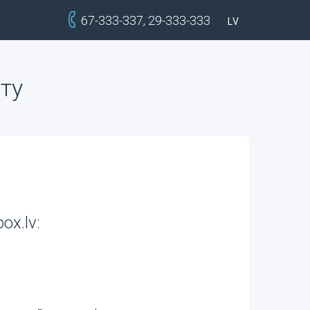
67-333-337
,
29-333-333
LV
ту
ox.lv: